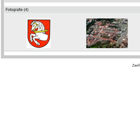
Fotografie (4)
Zavří