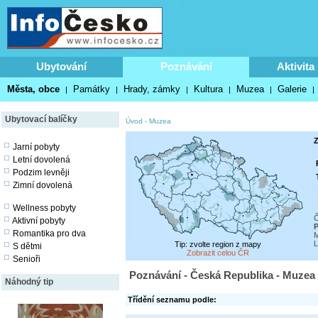
Ubytování
Poznávání
Aktivita
Města, obce
Památky
Hrady, zámky
Kultura
Muzea
Galerie
|
|
|
|
|
|
Ubytovací balíčky
Úvod
-
Muzea
Z
Jarní pobyty
Letní dovolená
Podzim levněji
Zimní dovolená
Wellness pobyty
Č
Aktivní pobyty
P
Romantika pro dva
M
L
Tip: zvolte region z mapy
S dětmi
Zobrazit celou ČR
Senioři
Poznávání - Česká Republika - Muzea
Náhodný tip
Třídění seznamu podle: