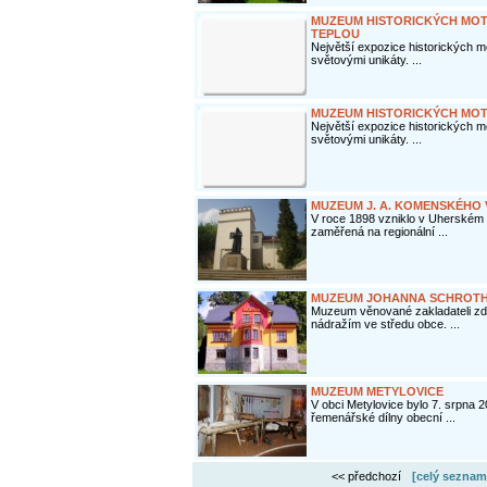
MUZEUM HISTORICKÝCH MOT
TEPLOU
Největší expozice historických 
světovými unikáty. ...
MUZEUM HISTORICKÝCH MOT
Největší expozice historických 
světovými unikáty. ...
MUZEUM J. A. KOMENSKÉHO
V roce 1898 vzniklo v Uherském B
zaměřená na regionální ...
MUZEUM JOHANNA SCHROTHA
Muzeum věnované zakladateli zde
nádražím ve středu obce. ...
MUZEUM METYLOVICE
V obci Metylovice bylo 7. srpna 
řemenářské dílny obecní ...
<< předchozí
[celý seznam