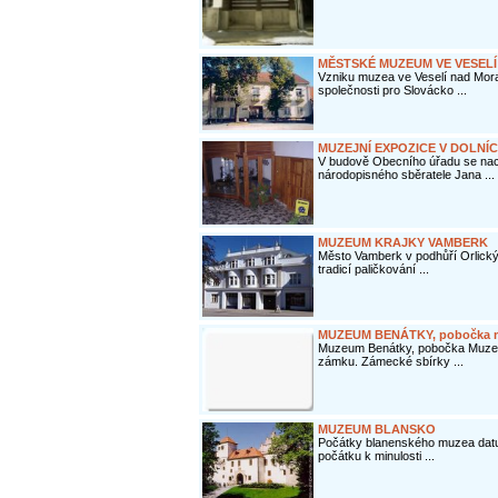
MĚSTSKÉ MUZEUM VE VESEL
Vzniku muzea ve Veselí nad Mora
společnosti pro Slovácko ...
MUZEJNÍ EXPOZICE V DOLNÍ
V budově Obecního úřadu se nac
národopisného sběratele Jana ...
MUZEUM KRAJKY VAMBERK
Město Vamberk v podhůří Orlick
tradicí paličkování ...
MUZEUM BENÁTKY, pobočka m
Muzeum Benátky, pobočka Muzea 
zámku. Zámecké sbírky ...
MUZEUM BLANSKO
Počátky blanenského muzea datuje
počátku k minulosti ...