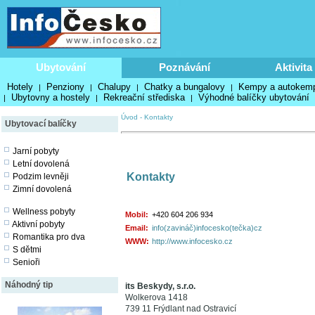
Ubytování
Poznávání
Aktivita
Hotely
Penziony
Chalupy
Chatky a bungalovy
Kempy a autokem
|
|
|
|
Ubytovny a hostely
Rekreační střediska
Výhodné balíčky ubytování
|
|
|
Úvod
-
Kontakty
Ubytovací balíčky
Jarní pobyty
Letní dovolená
Kontakty
Podzim levněji
Zimní dovolená
Wellness pobyty
Mobil:
+420 604 206 934
Aktivní pobyty
Email:
info(zavináč)infocesko(tečka)cz
Romantika pro dva
WWW:
http://www.infocesko.cz
S dětmi
Senioři
Náhodný tip
its Beskydy, s.r.o.
Wolkerova 1418
739 11 Frýdlant nad Ostravicí