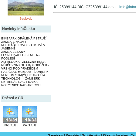
IČ: 25399144 DIČ: CZ25399144 email:
info@info
Beskydy
Novinky InfoČesko
BIKEPARK OPÁLENÁ PSTRUŽÍ
ZÁMEK ŽINKOVY
MIKULÁŠTÍKOVO FOJTSTVÍ V
JASENNÉ
ZÁMEK LEŠANY
LESNÍ DIVADLO SKALKA -
PODLESÍ
ALPALOUKA - ŽELEZNÁ RUDA
PŮJČOVNA KOL A KOLOBĚŽEK -
VRBNO POD PRADĚDEM
HASIČSKÉ MUZEUM - ŽAMBERK
MUZEUM STARÝCH STROJŮ A
TECHNOLOGIÍ - ŽAMBERK
SKI AREÁL SACHROVKA -
ROKYTNICE NAD JIZEROU
Počasí v ČR
O projektu
|
Kontakty
|
Napište nám
|
Zákaznická zóna
|
Cen