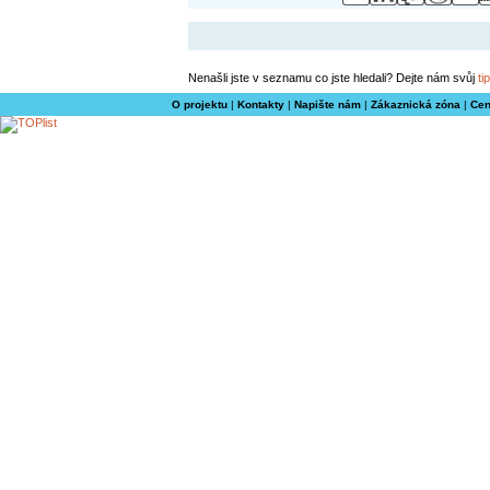
Nenašli jste v seznamu co jste hledali? Dejte nám svůj
tip
O projektu
|
Kontakty
|
Napište nám
|
Zákaznická zóna
|
Cen