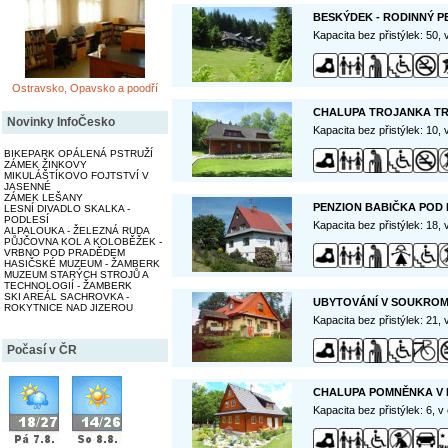
BESKÝDEK - RODINNÝ P
Kapacita bez přistýlek: 50,
Ostravsko, Opavsko a poodří
CHALUPA TROJANKA T
Novinky InfoČesko
Kapacita bez přistýlek: 10,
BIKEPARK OPÁLENÁ PSTRUŽÍ
ZÁMEK ŽINKOVY
MIKULÁŠTÍKOVO FOJTSTVÍ V
JASENNÉ
ZÁMEK LEŠANY
PENZION BABIČKA POD
LESNÍ DIVADLO SKALKA -
PODLESÍ
Kapacita bez přistýlek: 18,
ALPALOUKA - ŽELEZNÁ RUDA
PŮJČOVNA KOL A KOLOBĚŽEK -
VRBNO POD PRADĚDEM
HASIČSKÉ MUZEUM - ŽAMBERK
MUZEUM STARÝCH STROJŮ A
TECHNOLOGIÍ - ŽAMBERK
SKI AREÁL SACHROVKA -
UBYTOVÁNÍ V SOUKROMÍ
ROKYTNICE NAD JIZEROU
Kapacita bez přistýlek: 21,
Počasí v ČR
CHALUPA POMNĚNKA V
Kapacita bez přistýlek: 6, 