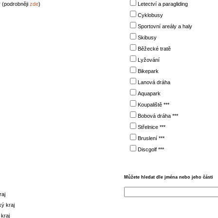
 (podrobněji
zde
)
Letectví a paragliding
Cyklobusy
Sportovní areály a haly
Skibusy
Běžecké tratě
Lyžování
Bikepark
Lanová dráha
Aquapark
Koupaliště ***
Bobová dráha ***
Střelnice ***
Bruslení ***
Discgolf ***
Můžete hledat dle jména nebo jeho části
raj
ý kraj
kraj