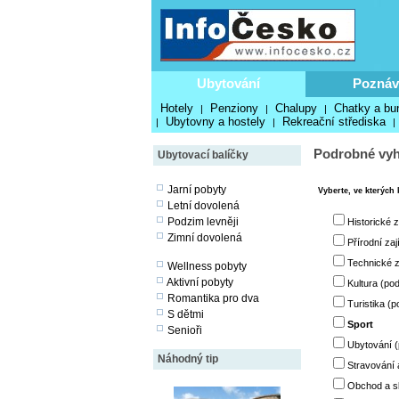
Ubytování
Poznáv
Hotely
Penziony
Chalupy
Chatky a bu
|
|
|
Ubytovny a hostely
Rekreační střediska
|
|
|
Podrobné vyh
Ubytovací balíčky
Jarní pobyty
Vyberte, ve kterých 
Letní dovolená
Podzim levněji
Historické 
Zimní dovolená
Přírodní za
Technické z
Wellness pobyty
Aktivní pobyty
Kultura (po
Romantika pro dva
Turistika (p
S dětmi
Sport
Senioři
Ubytování (
Náhodný tip
Stravování 
Obchod a sl