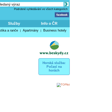
Podrobné vyhledávání ve všech kategoriích
Služby
Info o ČR
stika a ranče
Apartmány
Business hotely
|
|
Horská služba:
Počasí na
horách