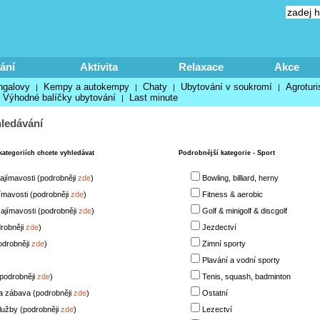
ání
Aktivita
Relaxace
Akce
ngalovy
Kempy a autokempy
Chaty
Ubytování v soukromí
Agroturi
|
|
|
|
Výhodné balíčky ubytování
Last minute
|
ledávání
kategoriích chcete vyhledávat
Podrobnější kategorie - Sport
zajímavosti (podrobněji
zde
)
Bowling, billiard, herny
jímavosti (podrobněji
zde
)
Fitness & aerobic
ajímavosti (podrobněji
zde
)
Golf & minigolf & discgolf
drobněji
zde
)
Jezdectví
odrobněji
zde
)
Zimní sporty
Plavání a vodní sporty
podrobněji
zde
)
Tenis, squash, badminton
a zábava (podrobněji
zde
)
Ostatní
užby (podrobněji
zde
)
Lezectví