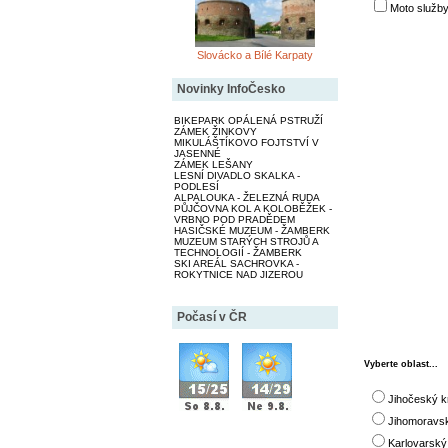
Moto služby
Slovácko a Bílé Karpaty
Novinky InfoČesko
BIKEPARK OPÁLENÁ PSTRUŽÍ
ZÁMEK ŽINKOVY
MIKULÁŠTÍKOVO FOJTSTVÍ V
JASENNÉ
ZÁMEK LEŠANY
LESNÍ DIVADLO SKALKA -
PODLESÍ
ALPALOUKA - ŽELEZNÁ RUDA
PŮJČOVNA KOL A KOLOBĚŽEK -
VRBNO POD PRADĚDEM
HASIČSKÉ MUZEUM - ŽAMBERK
MUZEUM STARÝCH STROJŮ A
TECHNOLOGIÍ - ŽAMBERK
SKI AREÁL SACHROVKA -
ROKYTNICE NAD JIZEROU
Počasí v ČR
Vyberte oblast...
Jihočeský k
Jihomoravsk
Karlovarský 