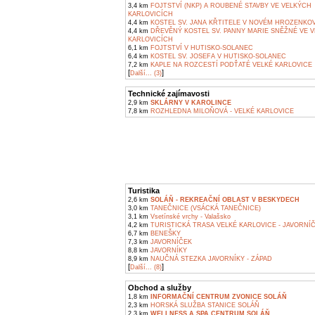
3,4 km
FOJTSTVÍ (NKP) A ROUBENÉ STAVBY VE VELKÝCH
KARLOVICÍCH
4,4 km
KOSTEL SV. JANA KŘTITELE V NOVÉM HROZENKO
4,4 km
DŘEVĚNÝ KOSTEL SV. PANNY MARIE SNĚŽNÉ VE 
KARLOVICÍCH
6,1 km
FOJTSTVÍ V HUTISKO-SOLANEC
6,4 km
KOSTEL SV. JOSEFA V HUTISKO-SOLANEC
7,2 km
KAPLE NA ROZCESTÍ PODŤATÉ VELKÉ KARLOVICE
[
]
Další... (3)
Technické zajímavosti
2,9 km
SKLÁRNY V KAROLINCE
7,8 km
ROZHLEDNA MILOŇOVÁ - VELKÉ KARLOVICE
Turistika
2,6 km
SOLÁŇ - REKREAČNÍ OBLAST V BESKYDECH
3,0 km
TANEČNICE (VSÁCKÁ TANEČNICE)
3,1 km
Vsetínské vrchy - Valašsko
4,2 km
TURISTICKÁ TRASA VELKÉ KARLOVICE - JAVORNÍ
6,7 km
BENEŠKY
7,3 km
JAVORNÍČEK
8,8 km
JAVORNÍKY
8,9 km
NAUČNÁ STEZKA JAVORNÍKY - ZÁPAD
[
]
Další... (8)
Obchod a služby
1,8 km
INFORMAČNÍ CENTRUM ZVONICE SOLÁŇ
2,3 km
HORSKÁ SLUŽBA STANICE SOLÁŇ
2,3 km
WELLNESS A SPA CENTRUM SOLÁŇ