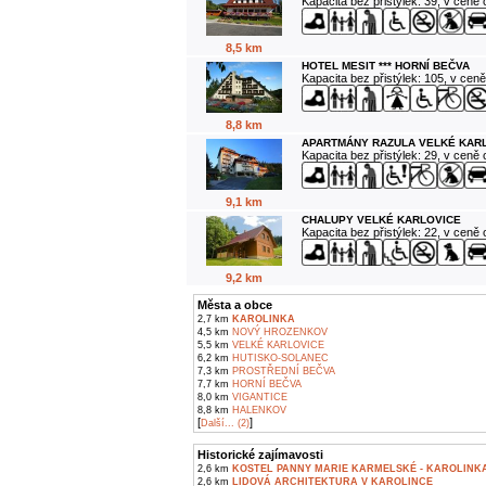
Kapacita bez přistýlek: 39, v ceně
8,5 km
HOTEL MESIT *** HORNÍ BEČVA
Kapacita bez přistýlek: 105, v cen
8,8 km
APARTMÁNY RAZULA VELKÉ KAR
Kapacita bez přistýlek: 29, v ceně
9,1 km
CHALUPY VELKÉ KARLOVICE
Kapacita bez přistýlek: 22, v ceně
9,2 km
Města a obce
2,7 km
KAROLINKA
4,5 km
NOVÝ HROZENKOV
5,5 km
VELKÉ KARLOVICE
6,2 km
HUTISKO-SOLANEC
7,3 km
PROSTŘEDNÍ BEČVA
7,7 km
HORNÍ BEČVA
8,0 km
VIGANTICE
8,8 km
HALENKOV
[
]
Další... (2)
Historické zajímavosti
2,6 km
KOSTEL PANNY MARIE KARMELSKÉ - KAROLINK
2,6 km
LIDOVÁ ARCHITEKTURA V KAROLINCE