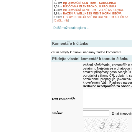
2,7 km
INFORMAČNÍ CENTRUM - KAROLINKA
3,3 km
PŮJČOVNA ELEKTROKOL KAROLINKA
4,3 km
INFORMAČNÍ CENTRUM - VELKÉ KARLOVICE
8,8 km
BAZÉN A WELLNESS MESIT HORNÍ BEČVA
8,9 km
I. SLOVENSKO-ČESKÉ INFOCENTRUM KOHÚTKA
[
]
Další... (4)
Další možnosti regionu ...
Komentáře k článku
Zatím nebyly k článku napsány žádné komentáře.
Přidejte vlastní komentář k tomuto článku
Vážení návštěvníci, komentáře k m
ostatním. Nejedná se o chatovou m
smazat příspěvky nesouvisející s
porušující zákony ČR, vulgární, sp
nezákonné, propagující jakoukoliv
k uveřejnění Vaší IP adresy na s
Redakce neodpovídá za obsah d
Text komentáře:
Jméno:
Email (nepovi