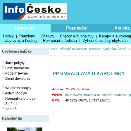
Ubytování
Poznávání
Aktivita
Hotely
Penziony
Chalupy
Chatky a bungalovy
Kempy a autokem
|
|
|
|
Ubytovny a hostely
Rekreační střediska
Výhodné balíčky ubytování
|
|
|
Úvod
-
Přírodní zajímavosti
-
Beskydy
-
Chráněná území
-
K
Ubytovací balíčky
Jarní pobyty
Letní dovolená
PP SMRADLAVÁ U KAROLINKY
Podzim levněji
Zimní dovolená
Wellness pobyty
Adresa:
756 05 Karolinka
Aktivní pobyty
WWW:
https://www.chranena-uzemi.cz/smradlava.ph
Romantika pro dva
GPS:
49°22'29,560"N, 18°13'42,570"E
S dětmi
Senioři
Náhodný tip