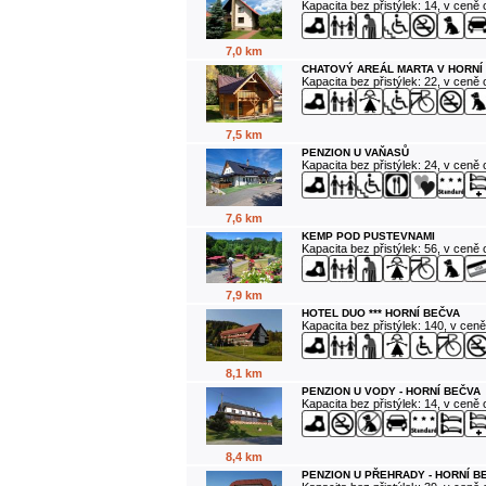
Kapacita bez přistýlek: 14, v ceně
7,0 km
CHATOVÝ AREÁL MARTA V HORNÍ
Kapacita bez přistýlek: 22, v ceně
7,5 km
PENZION U VAŇASŮ
Kapacita bez přistýlek: 24, v ceně
7,6 km
KEMP POD PUSTEVNAMI
Kapacita bez přistýlek: 56, v ceně
7,9 km
HOTEL DUO *** HORNÍ BEČVA
Kapacita bez přistýlek: 140, v cen
8,1 km
PENZION U VODY - HORNÍ BEČVA
Kapacita bez přistýlek: 14, v ceně
8,4 km
PENZION U PŘEHRADY - HORNÍ B