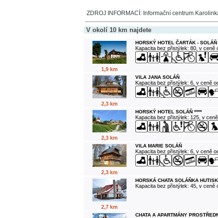
ZDROJ INFORMACÍ: Informační centrum Karolink
V okolí 10 km najdete
HORSKÝ HOTEL ČARTÁK - SOLÁŇ
Kapacita bez přistýlek: 80, v ceně
1,9 km
VILA JANA SOLÁŇ
Kapacita bez přistýlek: 6, v ceně 
2,3 km
HORSKÝ HOTEL SOLÁŇ ****
Kapacita bez přistýlek: 125, v cen
2,3 km
VILA MARIE SOLÁŇ
Kapacita bez přistýlek: 6, v ceně 
2,3 km
HORSKÁ CHATA SOLÁŇKA HUTISK
Kapacita bez přistýlek: 45, v ceně
2,7 km
CHATA A APARTMÁNY PROSTŘEDN