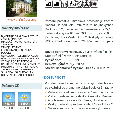
Hrubý a Nízký Jeseník
Přírodní památka Smradlavá představuje zachov
Nachází se pod kótou 794 m n. m. na jihovýchod
Novinky InfoČesko
Raťkov (852,5 m n. m.) – Jaseníková (775,4 m
nadmořské výšce 610 až 790 m n. m., asi 250 m 
BIKEPARK OPÁLENÁ PSTRUŽÍ
Karolinka, okres Vsetín, CHKO Beskydy. Zřízeno
ZÁMEK ŽINKOVY
ÚSOP: 2074. Kategorie IUCN: IV – území pro péči 
MIKULÁŠTÍKOVO FOJTSTVÍ V
JASENNÉ
ZÁMEK LEŠANY
LESNÍ DIVADLO SKALKA -
Důvod ochrany:
zachovalý zbytek květnaté bučin
PODLESÍ
ALPALOUKA - ŽELEZNÁ RUDA
Katastrální území:
obec Karolinka
PŮJČOVNA KOL A KOLOBĚŽEK -
Vyhlášeno:
16. 12. 1999
VRBNO POD PRADĚDEM
Celková výměra:
9,2820 ha
HASIČSKÉ MUZEUM - ŽAMBERK
MUZEUM STARÝCH STROJŮ A
Střední nadmořská výška: 610 až 790 m n. m.
TECHNOLOGIÍ - ŽAMBERK
SKI AREÁL SACHROVKA -
ROKYTNICE NAD JIZEROU
DOSTUPNOST
Přírodní památka se nachází na východních svaz
Počasí v ČR
se svažující do pramenné oblasti potoka Smradla
Vzdálenost vzdušnou čarou: 2,7 km z centra mě
Vlakem: železniční zastávka Karolinka, Rožnov
Autobusem: zastávka Karolinka, Horebečví
Pěšky: nedaleko prochází žlutá TZ Karolinka - 
Na kole: neprochází zde značenaá cyklotrasa