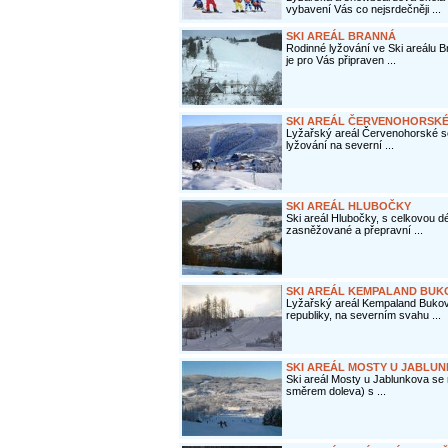
vybavení Vás co nejsrdečněji ...
SKI AREÁL BRANNÁ
Rodinné lyžování ve Ski areálu B
je pro Vás připraven ...
SKI AREÁL ČERVENOHORSKÉ
Lyžařský areál Červenohorské se
lyžování na severní ...
SKI AREÁL HLUBOČKY
Ski areál Hlubočky, s celkovou dé
zasněžované a přepravní ...
SKI AREÁL KEMPALAND BUK
Lyžařský areál Kempaland Bukov
republiky, na severním svahu ...
SKI AREÁL MOSTY U JABLU
Ski areál Mosty u Jablunkova se
směrem doleva) s ...