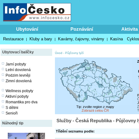
Ubytování
Poznávání
Aktivita
Restaurace
Kluby a bary
Kavárny, čajovny, vinárny
Kasína
Cyklos
|
|
|
Ubytovací balíčky
Úvod
-
Půjčovny lyží
Z
Jarní pobyty
Letní dovolená
Podzim levněji
Zimní dovolená
Wellness pobyty
P
Aktivní pobyty
Č
Romantika pro dva
J
Z
Tip: zvolte region z mapy
S dětmi
T
Zobrazit celou ČR
Senioři
Služby - Česká Republika - Půjčovny l
Náhodný tip
Třídění seznamu podle: