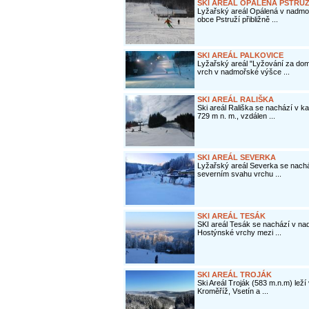
SKI AREÁL OPÁLENÁ PSTRUŽ
Lyžařský areál Opálená v nadmo
obce Pstruží přibližně ...
SKI AREÁL PALKOVICE
Lyžařský areál "Lyžování za do
vrch v nadmořské výšce ...
SKI AREÁL RALIŠKA
Ski areál Rališka se nachází v 
729 m n. m., vzdálen ...
SKI AREÁL SEVERKA
Lyžařský areál Severka se nachá
severním svahu vrchu ...
SKI AREÁL TESÁK
SKI areál Tesák se nachází v na
Hostýnské vrchy mezi ...
SKI AREÁL TROJÁK
Ski Areál Troják (583 m.n.m) lež
Kroměříž, Vsetín a ...