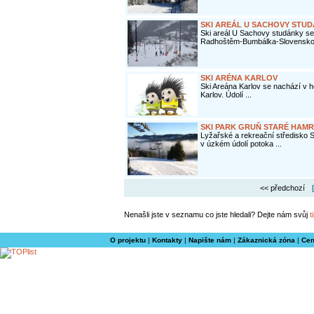
SKI AREÁL U SACHOVY STU
Ski areál U Sachovy studánky se
Radhoštěm-Bumbálka-Slovensko 
SKI ARÉNA KARLOV
Ski Areána Karlov se nachází v h
Karlov. Údolí ...
SKI PARK GRUŇ STARÉ HAM
Lyžařské a rekreační středisko
v úzkém údolí potoka ...
<< předchozí
Nenašli jste v seznamu co jste hledali? Dejte nám svůj
t
O projektu
|
Kontakty
|
Napište nám
|
Zákaznická zóna
|
Cen