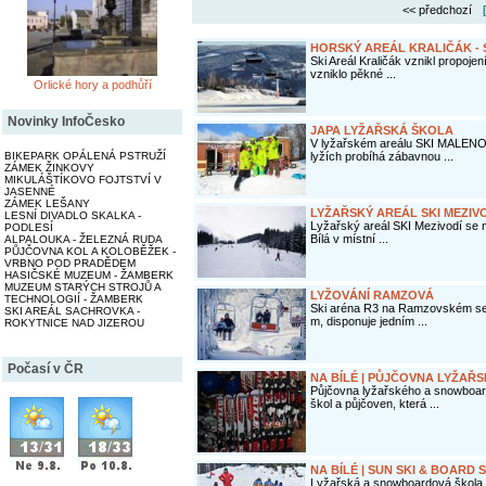
<< předchozí
HORSKÝ AREÁL KRALIČÁK - 
Ski Areál Kraličák vznikl propoje
vzniklo pěkné ...
Orlické hory a podhůří
Novinky InfoČesko
JAPA LYŽAŘSKÁ ŠKOLA
V lyžařském areálu SKI MALENO
BIKEPARK OPÁLENÁ PSTRUŽÍ
lyžích probíhá zábavnou ...
ZÁMEK ŽINKOVY
MIKULÁŠTÍKOVO FOJTSTVÍ V
JASENNÉ
ZÁMEK LEŠANY
LYŽAŘSKÝ AREÁL SKI MEZIV
LESNÍ DIVADLO SKALKA -
Lyžařský areál SKI Mezivodí se 
PODLESÍ
Bílá v místní ...
ALPALOUKA - ŽELEZNÁ RUDA
PŮJČOVNA KOL A KOLOBĚŽEK -
VRBNO POD PRADĚDEM
HASIČSKÉ MUZEUM - ŽAMBERK
MUZEUM STARÝCH STROJŮ A
LYŽOVÁNÍ RAMZOVÁ
TECHNOLOGIÍ - ŽAMBERK
Ski aréna R3 na Ramzovském se
SKI AREÁL SACHROVKA -
m, disponuje jedním ...
ROKYTNICE NAD JIZEROU
Počasí v ČR
NA BÍLÉ | PŮJČOVNA LYŽAŘ
Půjčovna lyžařského a snowboard
škol a půjčoven, která ...
NA BÍLÉ | SUN SKI & BOARD
Lyžařská a snowboardová škola